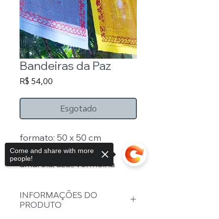
Bandeiras da Paz
Preço
R$ 54,00
Esgotado
formato: 50 x 50 cm
cores: branca, verde, 
Come and share with more
people!
amarela, azul, vermelha
INFORMAÇÕES DO
PRODUTO