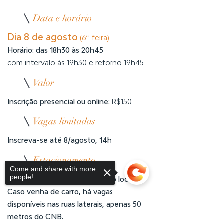
Data e horário
Dia 8 de agosto
(6ª-feira)
Horário: das 18h30 às 20h45
com intervalo às 19h30 e retorno 19h45
Valor
Inscrição presencial ou online:
R$150
Vagas limitadas
Inscreva-se até 8/agosto, 14h
Estacionamento
Come and share with more
people!
Não temos estacionamento no local.
Caso venha de carro, há vagas
disponíveis nas ruas laterais, apenas 50
metros do CNB.