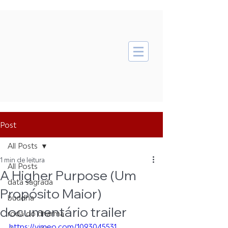
Post
All Posts
1 min de leitura
All Posts
A Higher Purpose (Um
data sagrada
Propósito Maior)
buddha
documentário trailer
roda do dharma
https://vimeo.com/1093045531