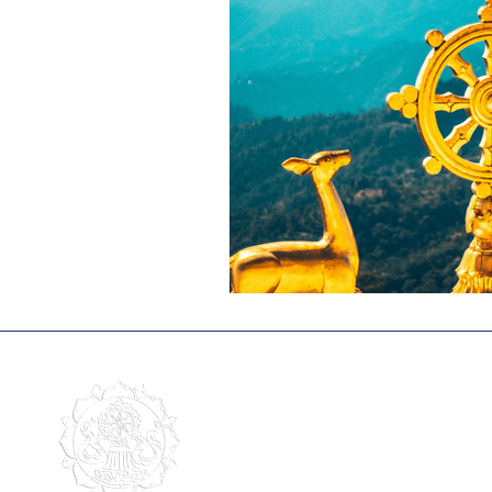
Endereço
Av. Prof. Fonseca Rodrigues,
Alto de Pinheiro
(próximo Praça Panamericana)
São Paulo, SP - CEP 05461-0