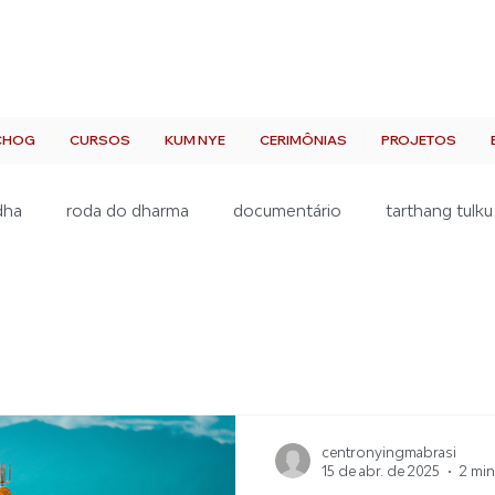
CHOG
CURSOS
KUM NYE
CERIMÔNIAS
PROJETOS
dha
roda do dharma
documentário
tarthang tulku
centronyingmabrasi
15 de abr. de 2025
2 min