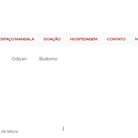
ESPAÇO MANDALA
DOAÇÃO
HOSPEDAGEM
CONTATO
M
Odiyan
Budismo
 de leitura