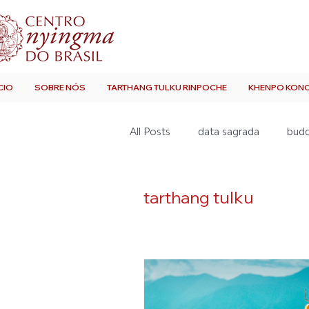
CIO
SOBRE NÓS
TARTHANG TULKU RINPOCHE
KHENPO KON
All Posts
data sagrada
bud
nyingma
tarthang tulku
tarthang tulku