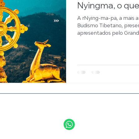
Nyingma, o que
A rNying-ma-pa, a mais a
Budismo Tibetano, prese
apresentados pelo Grande
Horário atendimento
C
 224
D
C
WhatsApp
C
Horário de atendimento
C
10