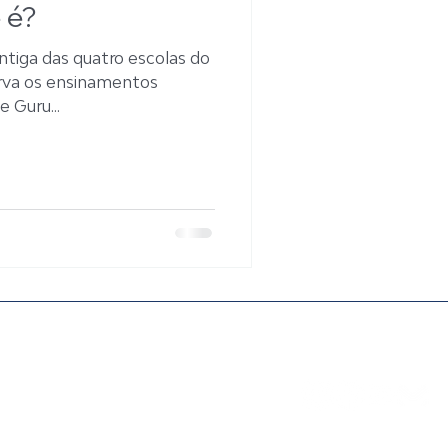
 é?
ntiga das quatro escolas do
rva os ensinamentos
 Guru...
Acompanhe nossa
erimônias abertas a todos
atas >
ERIMÔNIA DA LUA NOVA
ERIMÔNIA DO BUDDHA DA CURA
ERIMÔNIA DE PADMASAMBHAVA