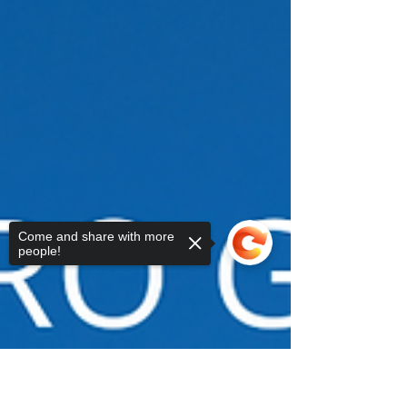
Come and share with more
people!
Sorry, the checkout page does not
support sharing
Copied to clipboard