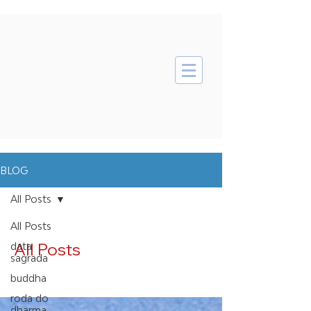
BLOG
All Posts
All Posts
All Posts
data
sagrada
buddha
roda do
dharma