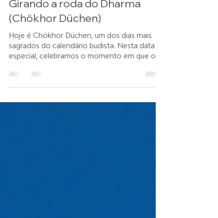
centronyingmabrasi
28 de jul. de 2025
1 min de leitura
Girando a roda do Dharma
(Chökhor Düchen)
Hoje é Chökhor Düchen, um dos dias mais
sagrados do calendário budista. Nesta data
especial, celebramos o momento em que o
Buddha, após atingir a Iluminação,
compartilhou seu primeiro ensinamento —
iniciando o giro da Roda do Dharma. Esta
data representa muito mais do que um
evento histórico. É o nascimento do caminho
espiritual que conduz à liberdade do
sofrimento, à sabedoria e à compaixão. O
Buddha ofereceu suas palavras como uma
ponte acessível a todos os seres, sem disti