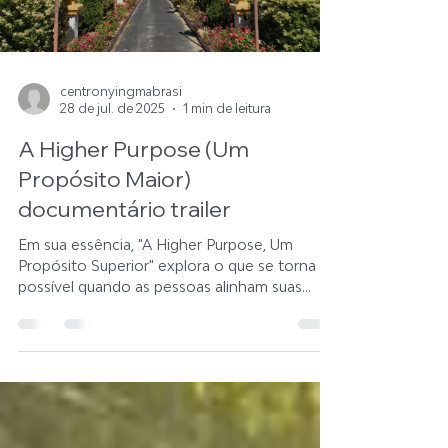
que ela amadureça e traga cada vez mais
Load video
benefícios a todo
centronyingmabrasi
28 de jul. de 2025
1 min de leitura
A Higher Purpose (Um
Propósito Maior)
documentário trailer
Em sua essência, "A Higher Purpose, Um
Propósito Superior" explora o que se torna
possível quando as pessoas alinham suas
vidas com algo...