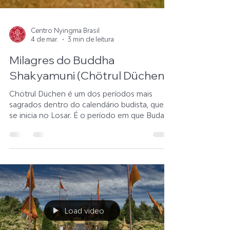
Centro Nyingma Brasil
4 de mar.
3 min de leitura
Milagres do Buddha
Shakyamuni (Chötrul Düchen)
Chötrul Düchen é um dos períodos mais
sagrados dentro do calendário budista, que
se inicia no Losar. É o período em que Buda
Shakyamuni manifestou um milagre a cada
dia, durante 15 dias a fim de inspirar a fé em
seus seguidores. Ao longo desses dias, é dito
que as bênçãos de Buda recaem sobre todos
os que rezarem unidirecionalmente a ele,
então damos especial atenção à nossa
prática de meditação, fazendo aspirações de